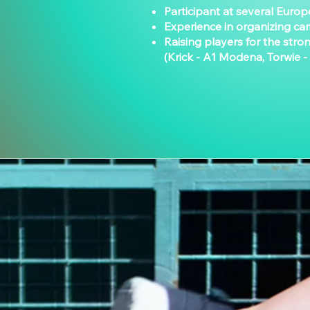
Participant at several Eur
Experience in organizing ca
Raising players for the str
(Krick - A1 Modena, Torwie - 