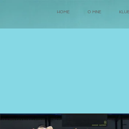
HOME
O MNE
KLU