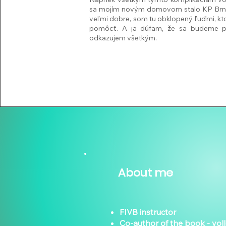
sa mojím novým domovom stalo KP Brno.
veľmi dobre, som tu obklopený ľuďmi, kto
pomôcť. A ja dúfam, že sa budeme p
odkazujem všetkým.
About me
FIVB instructor
Co-author of the book - voll