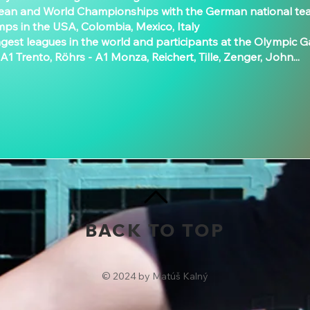
opean and World Championships with the German national t
mps in the USA, Colombia, Mexico, Italy
ongest leagues in the world and participants at the Olympic 
A1 Trento, Röhrs - A1 Monza, Reichert, Tille, Zenger, John...
BACK TO TOP
© 2024 by Matúš Kalný