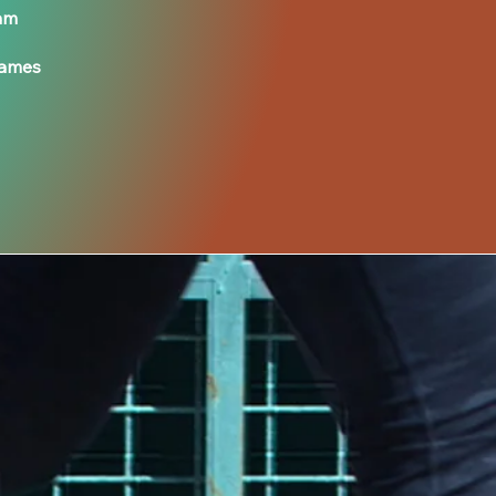
eam
Games