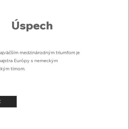
Úspech
najväčším medzinárodným triumfom je
u majstra Európy s nemeckým
ckým tímom.
C