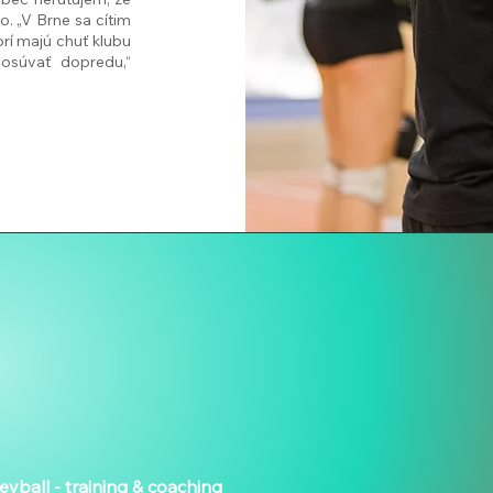
 „V Brne sa cítim
rí majú chuť klubu
osúvať dopredu,“
eyball - training & coaching