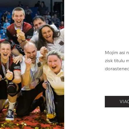
Mojím asi 
zisk titul
dorastene
VIA