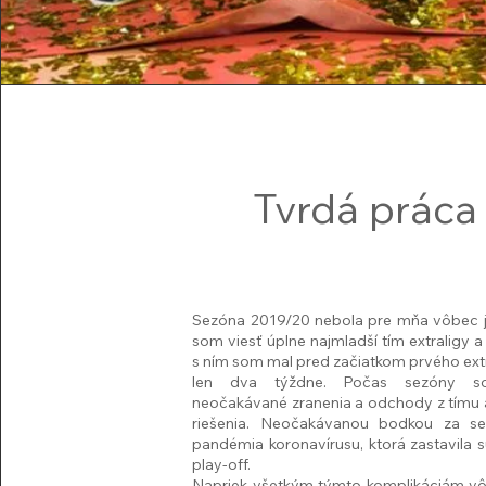
Tvrdá práca
Sezóna 2019/20 nebola pre mňa vôbec 
som viesť úplne najmladší tím extraligy 
s ním som mal pred začiatkom prvého ex
len dva týždne. Počas sezóny so
neočakávané zranenia a odchody z tímu 
riešenia. Neočakávanou bodkou za s
pandémia koronavírusu, ktorá zastavila 
play-off.
Napriek všetkým týmto komplikáciám vô