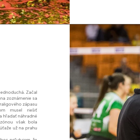
jednoduchá. Začal
a na zoznámenie sa
traligového zápasu
m musel riešiť
a hľadať náhradné
ezónou však bola
súťaže už na prahu
bec neľutujem, že